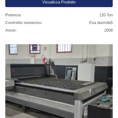
Visualizza Prodotto
Potenza:
120 Ton
Controllo numerico:
Esa duemila5
Anno:
2008