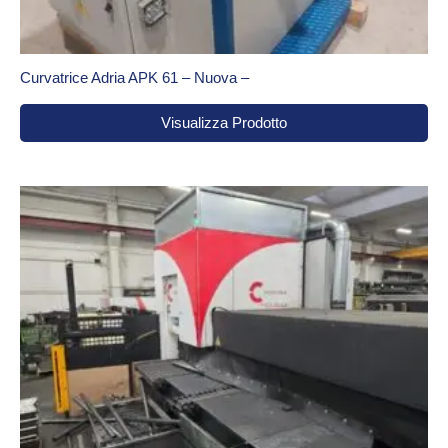
Scantonatrici usate
: per angoli puliti e lavorazioni
accurate.
Curvatrice Adria APK 61 – Nuova –
Sistemi automatici per taglio laser
: massima
produttività e gestione smart del materiale.
Visualizza Prodotto
Presse orizzontali usate
: robuste, affidabili e adatte a
molteplici lavorazioni.
Centri di lavoro usati
: precisi, veloci e indispensabili
per lavorazioni CNC.
Perché scegliere l’usato revisionato T.P.C.
Scegliere una macchina usata non significa accettare
compromessi. Ecco perché T.P.C. è un punto di riferimento:
Garanzia di qualità
: ogni macchina utensile è
collaudata dai nostri tecnici.