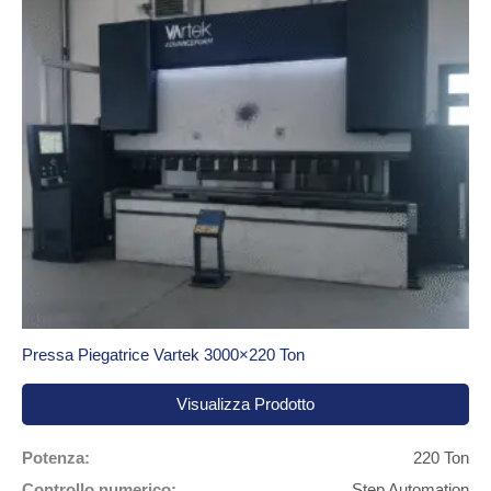
Leggi l’articolo completo
Contattaci o visita il nostro showroom
Se sei alla ricerca di macchine utensili usate affidabili e
performanti,
T.P.C. S.r.l. è il partner giusto per te
. Ti invitiamo
a visitare il nostro showroom di Bibbiena o consultare la
sezione usato del nostro sito per scoprire tutte le offerte
disponibili.
Pressa Piegatrice Vartek 3000×220 Ton
Visualizza Prodotto
Potenza:
220 Ton
Controllo numerico:
Step Automation