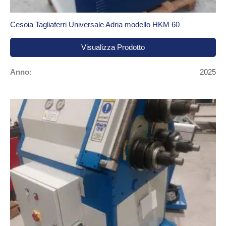
lavorazioni complesse.
Cesoia Tagliaferri Universale Adria modello HKM 60
Presse piegatrici usate con prezzi competitivi
:
garantiscono piega costante e ripetibile, per risultati
Visualizza Prodotto
professionali.
Anno:
2025
Curvatrici usate
: perfette per modellare tubi, profili e
lamiere.
Taglio laser usato
: tecnologie avanzate per tagli ad alta
precisione.
Combinata punzonatrice/laser usata
: una soluzione
unica, versatile e performante.
Compressori usati
: per alimentare utensili pneumatici
in modo efficiente.