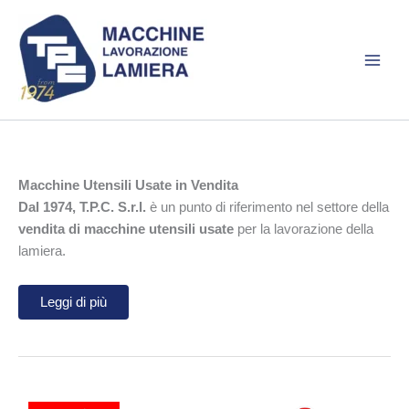
Vai
al
contenuto
Macchine Utensili Usate in Vendita
Dal 1974, T.P.C. S.r.l.
è un punto di riferimento nel settore della
vendita di macchine utensili usate
per la lavorazione della
lamiera.
Leggi di più
La nostra lunga esperienza nel settore delle
macchine utensili
ci ha permesso di sviluppare competenze tecniche altamente
specialistiche, offrendo al cliente solo usato selezionato,
revisionato e garantito. Siamo convinti che risparmio e qualità