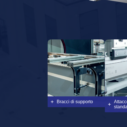
Bracci di supporto
Attacc
standa