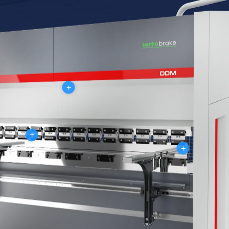
+
+
+