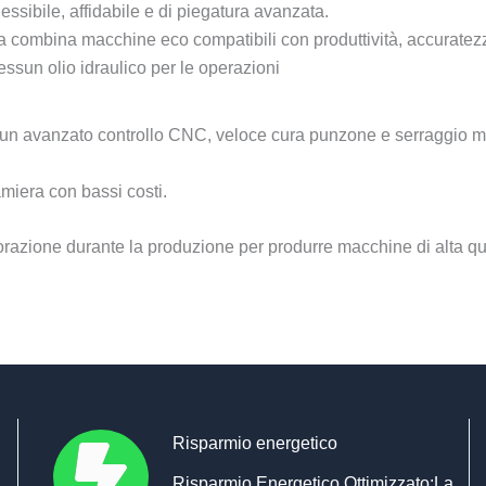
lessibile, affidabile e di piegatura avanzata.
ombina macchine eco compatibili con produttività, accuratezza, f
sun olio idraulico per le operazioni
 un avanzato controllo CNC, veloce cura punzone e serraggio mat
amiera con bassi costi.
vorazione durante la produzione per produrre macchine di alta qu
Risparmio energetico
Risparmio Energetico Ottimizzato:La