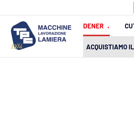
Vai
al
contenuto
DENER
CU
ACQUISTIAMO I