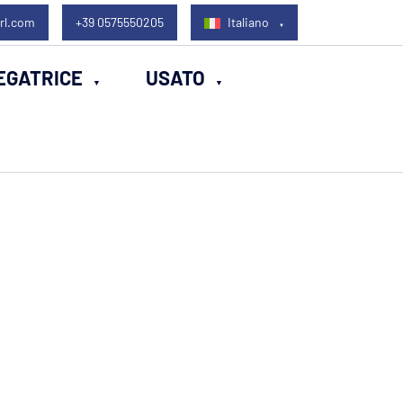
rl.com
+39 0575550205
Italiano
EGATRICE
USATO