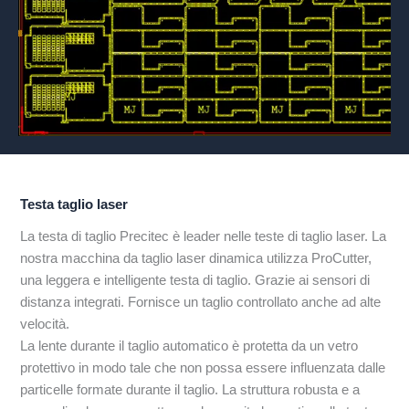
Testa taglio laser
La testa di taglio Precitec è leader nelle teste di taglio laser. La
nostra macchina da taglio laser dinamica utilizza ProCutter,
una leggera e intelligente testa di taglio. Grazie ai sensori di
distanza integrati. Fornisce un taglio controllato anche ad alte
velocità.
La lente durante il taglio automatico è protetta da un vetro
protettivo in modo tale che non possa essere influenzata dalle
particelle formate durante il taglio. La struttura robusta e a