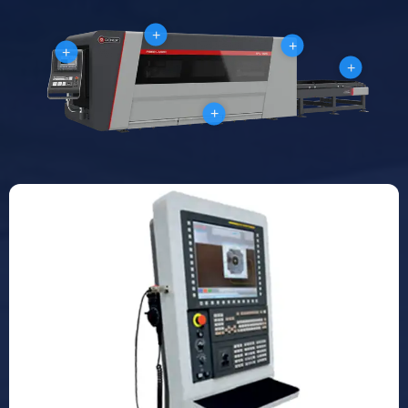
+
+
+
+
+