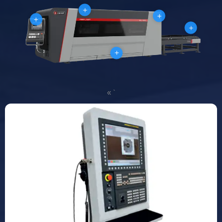
+
+
+
+
+
« `