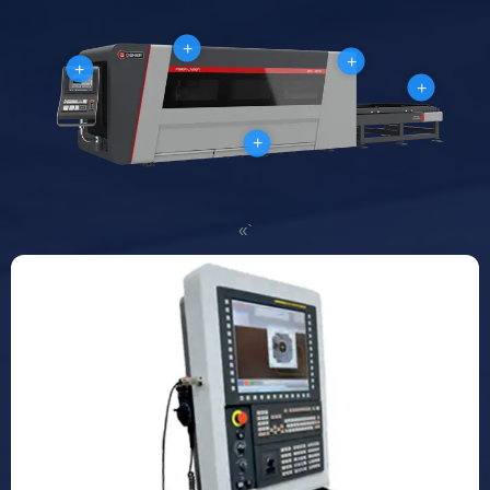
+
+
+
+
+
«`