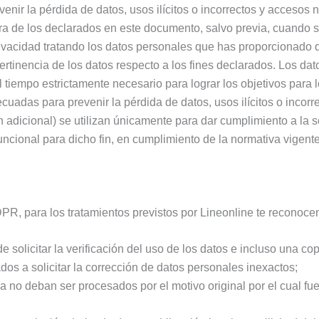
nir la pérdida de datos, usos ilícitos o incorrectos y accesos
era de los declarados en este documento, salvo previa, cuando s
rivacidad tratando los datos personales que has proporcionado 
pertinencia de los datos respecto a los fines declarados. Los da
 tiempo estrictamente necesario para lograr los objetivos para 
adas para prevenir la pérdida de datos, usos ilícitos o incorr
ón adicional) se utilizan únicamente para dar cumplimiento a la
ncional para dicho fin, en cumplimiento de la normativa vigente
 GDPR, para los tratamientos previstos por Lineonline te reconoce
e solicitar la verificación del uso de los datos e incluso una co
ados a solicitar la corrección de datos personales inexactos;
 no deban ser procesados por el motivo original por el cual fuer