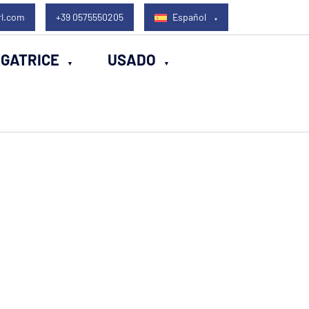
rl.com
+39 0575550205
Español
EGATRICE
USADO