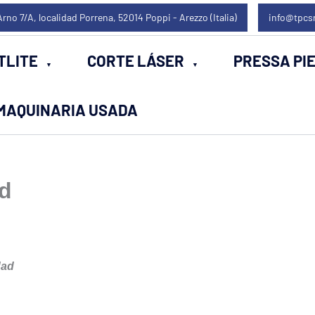
Arno 7/A, localidad Porrena, 52014 Poppi - Arezzo (Italia)
info@tpcs
TLITE
CORTE LÁSER
PRESSA PI
MAQUINARIA USADA
ad
dad