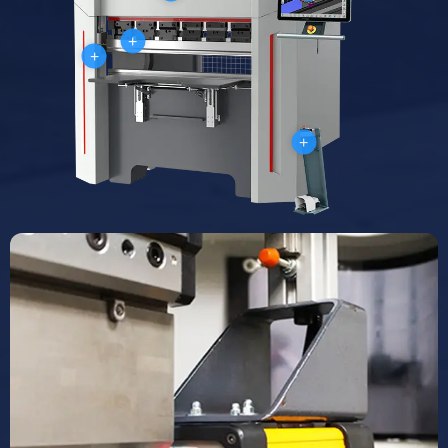
+
+
+