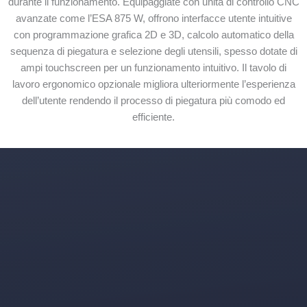
durante il funzionamento. Equipaggiate con unità di controllo CNC
avanzate come l’ESA 875 W, offrono interfacce utente intuitive
con programmazione grafica 2D e 3D, calcolo automatico della
sequenza di piegatura e selezione degli utensili, spesso dotate di
ampi touchscreen per un funzionamento intuitivo. Il tavolo di
lavoro ergonomico opzionale migliora ulteriormente l’esperienza
dell’utente rendendo il processo di piegatura più comodo ed
efficiente.