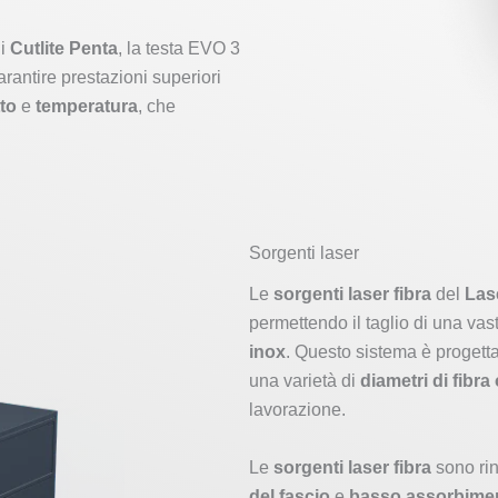
i
Cutlite Penta
, la testa EVO 3
rantire prestazioni superiori
to
e
temperatura
, che
Sorgenti laser
Le
sorgenti laser fibra
del
Las
permettendo il taglio di una vas
inox
. Questo sistema è proget
una varietà di
diametri di fibra 
lavorazione.
Le
sorgenti laser fibra
sono rin
del fascio
e
basso assorbimen