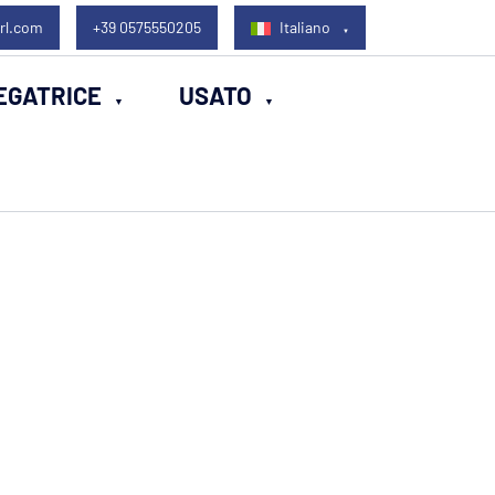
rl.com
+39 0575550205
Italiano
EGATRICE
USATO