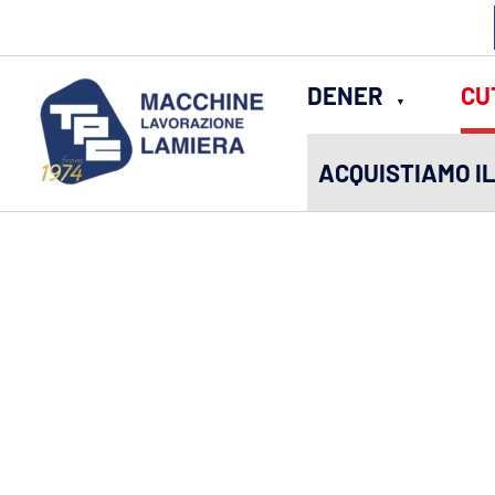
Vai
al
contenuto
DENER
CU
ACQUISTIAMO I