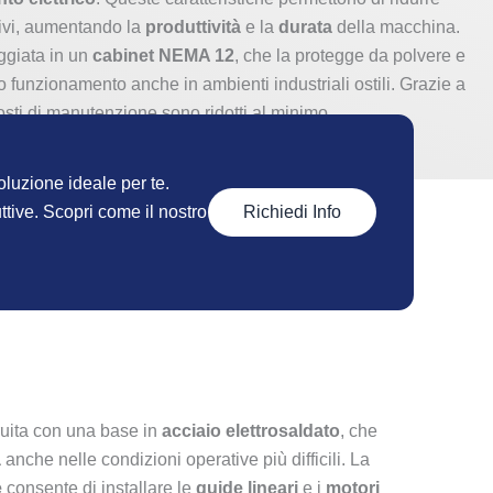
tivi, aumentando la
produttività
e la
durata
della macchina.
ggiata in un
cabinet NEMA 12
, che la protegge da polvere e
 funzionamento anche in ambienti industriali ostili. Grazie a
osti di manutenzione sono ridotti al minimo.
oluzione ideale per te.
Richiedi Info
ttive. Scopri come il nostro
ruita con una base in
acciaio elettrosaldato
, che
à
anche nelle condizioni operative più difficili. La
e
consente di installare le
guide lineari
e i
motori