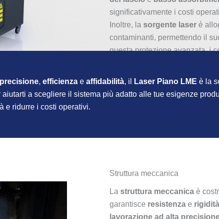
significativamente i costi opera
Inoltre, la
sorgente laser
è allo
contaminanti, permettendo il suo
questa protezione avanzata, i c
precisione
,
efficienza
e
affidabilità
, il
Laser Piano LME
è la s
iutarti a scegliere il sistema più adatto alle tue esigenze produ
 e ridurre i costi operativi.
Struttura meccanica
La
struttura meccanica
è cost
garantisce
resistenza
e
rigidit
lavorazione ad alta precision