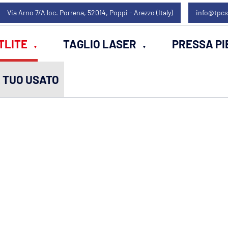
Via Arno 7/A loc. Porrena, 52014, Poppi - Arezzo (Italy)
info@tpcs
TLITE
TAGLIO LASER
PRESSA PI
L TUO USATO