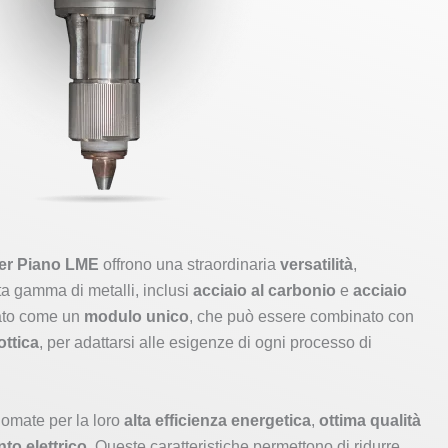
er Piano LME
offrono una straordinaria
versatilità
,
ta gamma di metalli, inclusi
acciaio al carbonio
e
acciaio
tato come un
modulo unico
, che può essere combinato con
ottica
, per adattarsi alle esigenze di ogni processo di
omate per la loro
alta efficienza energetica
,
ottima qualità
to elettrico
. Queste caratteristiche permettono di ridurre