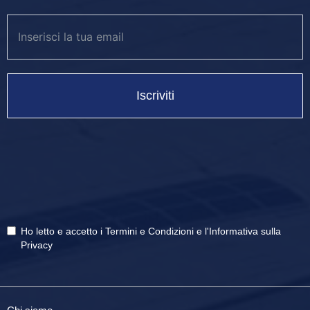
costi di manutenzione. È la soluzione perfetta per chi lavora
spessori medio-sottili e richiede una ripetibilità che superi i
limiti della tecnologia idraulica tradizionale.
Potrebbe interessarti anche
Iscriviti
Presse Piegatrici
– La panoramica completa sulle
soluzioni per la lavorazione della lamiera
Pressa Piegatrice Elettrica
– Efficienza energetica e
sostenibilità per la tua officina
Pressa Piegatrice Idraulica
– La forza ideale per le
lavorazioni su grandi spessori
Pressa Piegatrice Usata
– La forza ideale per le
lavorazioni su grandi spessori
Ho letto e accetto i
Termini e Condizioni
e
l'Informativa sulla
Marchio Dener
– L’eccellenza tecnologica applicata
Privacy
alla piegatura industriale