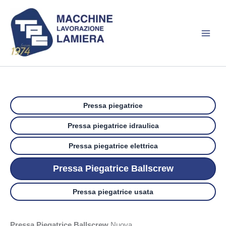
Vai
al
contenuto
Pressa piegatrice
Pressa piegatrice idraulica
Pressa piegatrice elettrica
Pressa Piegatrice Ballscrew
Pressa piegatrice usata
Pressa Piegatrice Ballscrew
Nuova