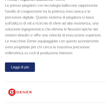
Le presse piegatrici con tecnologia ballscrew rappresenta
l’anello di congiunzione tra la potenza meccanica e la
precisione digitale. Questo sistema di piegatura si basa
sull’utilizzo di viti a ricircolo di sfere ad alta resistenza, una
soluzione ingegneristica che elimina le flessioni tipiche dei
sistemi idraulici e offre una velocità di esecuzione superiore.
Le macchine Dener equipaggiate con questo azionamento
sono progettate per chi cerca la massima precisione
millimetrica su cicli di produzione intensivi.
Leggi di più
Il meccanismo a ricircolo di sfere nella piegatura
Il cuore tecnologico di questa macchina è la trasmissione
meccanica del movimento. Invece di utilizzare cilindri mossi
dall’olio, la trave viene azionata da servomotori che ruotano viti
rettificate a ricircolo di sfere. Questo sistema trasforma il moto
rotatorio in moto lineare con una perdita di energia minima e,