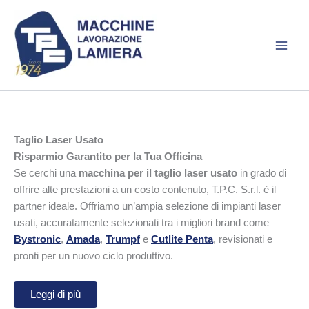
Vai
al
contenuto
Taglio Laser Usato
Risparmio Garantito per la Tua Officina
Se cerchi una
macchina per il taglio laser usato
in grado di
offrire alte prestazioni a un costo contenuto, T.P.C. S.r.l. è il
partner ideale. Offriamo un’ampia selezione di impianti laser
usati, accuratamente selezionati tra i migliori brand come
Bystronic
,
Amada
,
Trumpf
e
Cutlite Penta
, revisionati e
pronti per un nuovo ciclo produttivo.
Leggi di più