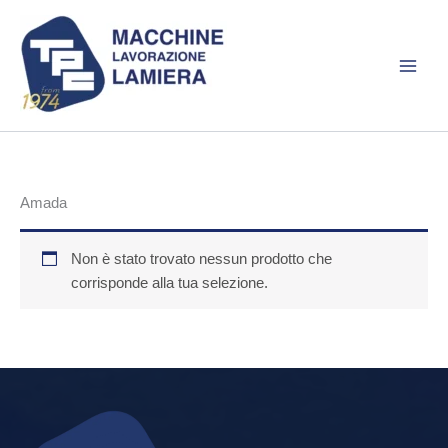
Vai
al
contenuto
Amada
Non è stato trovato nessun prodotto che
corrisponde alla tua selezione.