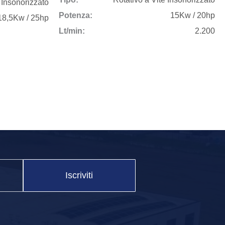
 Insonorizzato
Potenza:
15Kw / 20hp
18,5Kw / 25hp
 questo, aggiorniamo regolarmente il nostro stock di
Lt/min:
2.200
Iscriviti