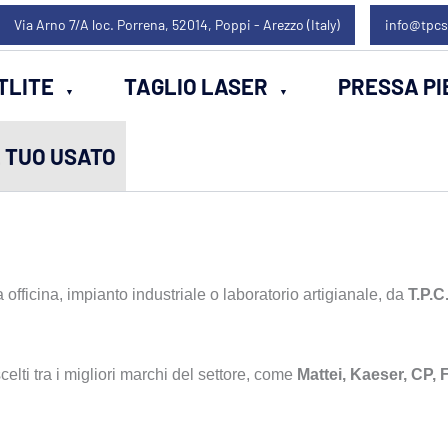
Via Arno 7/A loc. Porrena, 52014, Poppi - Arezzo (Italy)
info@tpcs
TLITE
TAGLIO LASER
PRESSA PI
L TUO USATO
a officina, impianto industriale o laboratorio artigianale, da
T.P.C.
celti tra i migliori marchi del settore, come
Mattei, Kaeser, CP, 