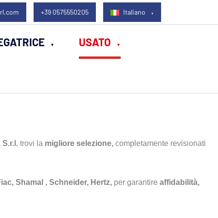
rl.com
+39 0575550205
Italiano
EGATRICE
USATO
 S.r.l.
trovi la
migliore selezione,
completamente revisionati
Fiac, Shamal , Schneider, Hertz,
per garantire
affidabilità,