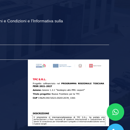
i di verniciatura, packaging e molto altro.
ni e Condizioni
e
l'Informativa sulla
na, da T.P.C. troverai sempre un macchinario adatto. I
per utilizzi intermittenti. Disponiamo anche di
compressori
onta consegna
, con schede tecniche dettagliate e foto reali. I
friamo inoltre la possibilità di prenotare il compressore e
 usati
ci consente di proporre sempre soluzioni efficienti,
 compressori d’aria e soluzioni industriali
, contatta oggi