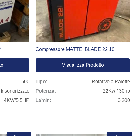
 versatile, adatta a lavorazioni leggere e medie, con bassi
professionali.
4
Compressore MATTEI BLADE 22 10
ccato
, tra cui modelli come il
compressore a vite Ceccato
tutti selezionati per offrire prestazioni elevate, efficienza
to
Visualizza Prodotto
gni esigenza produttiva.
500
Tipo:
Rotativo a Palette
 Insonorizzato
Potenza:
22Kw / 30hp
rantisce:
4KW/5,5HP
Lt/min:
3.200