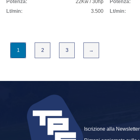
Potenza:
22Kw / 30hp
Potenza:
Soluzioni Industriali per Tutte le Esigenze
Lt/min:
3.500
Lt/min:
La nostra missione è offrire
soluzioni per aria compressa
ch
compressori usati
e
nuovi
, selezionando solo macchinari di 
Inoltre, offriamo:
1
2
3
→
Consulenza nella scelta
Assistenza tecnica e manutenzione
Servizio post-vendita completo
Perché Scegliere T.P.C. S.r.l.?
Esperienza pluriennale nel settore dell’
aria compres
Collaborazioni con marchi leader come
Ceccato e FI
Disponibilità di
compressori professionali e industri
Macchinari
usati garantiti
e revisionati
Iscrizione alla Newsletter
Assistenza su tutto il territorio del Nord Italia