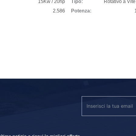
15Kw / 20hp
Tipo:
Rotativo a Vite
2.586
Potenza:
e si adattino perfettamente alle esigenze dei nostri clienti. Per
qualità, affidabili e performanti.
sa
NI
ali
, anche su misura