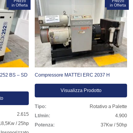
In vendita!
Prezzo
In vendita!
Prezzo
in Offerta
in Offerta
so, completamente testati e disponibili in pronta consegna.
er compressori nelle province di:
252 BS – SD
Compressore MATTEI ERC 2037 H
Visualizza Prodotto
to
Tipo:
Rotativo a Palette
2.615
Lt/min:
4.900
18,5Kw / 25hp
Potenza:
37Kw / 50hp
 Insonorizzato