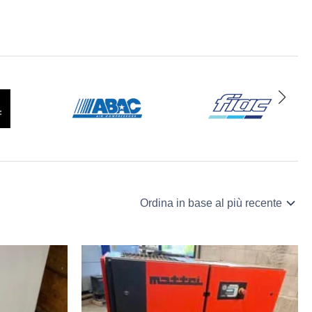
 trifase Ceccato
, perfetti per aziende che cercano continuità
giani.
le.
onsumi energetici ottimizzati. Questo tipo di compressore è