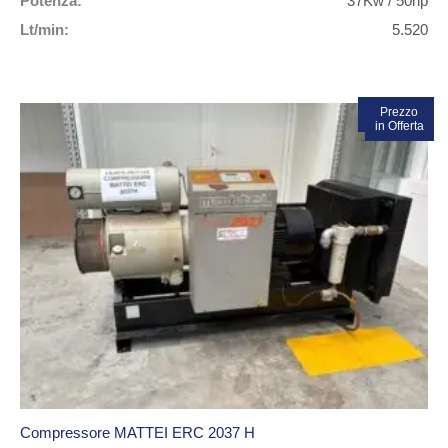
Potenza:
37Kw / 50hp
Lt/min:
5.520
In vendita!
Prezzo
in Offerta
Compressore MATTEI ERC 2037 H