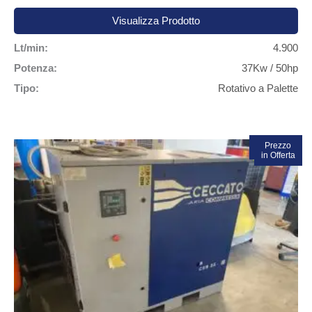
Visualizza Prodotto
Lt/min:
4.900
Potenza:
37Kw / 50hp
Tipo:
Rotativo a Palette
In vendita!
Prezzo
in Offerta