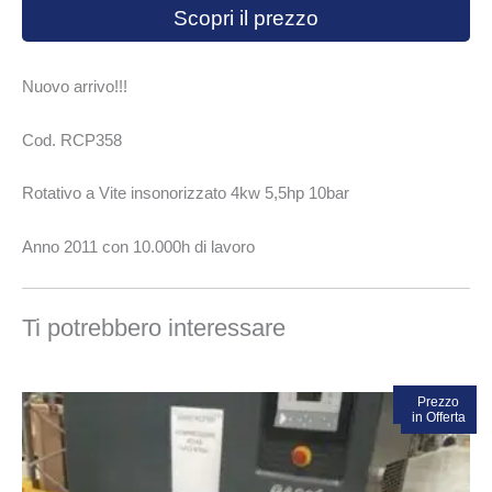
Scopri il prezzo
Nuovo arrivo!!!
Cod. RCP358
Rotativo a Vite insonorizzato 4kw 5,5hp 10bar
Anno 2011 con 10.000h di lavoro
Ti potrebbero interessare
In vendita!
Prezzo
in Offerta