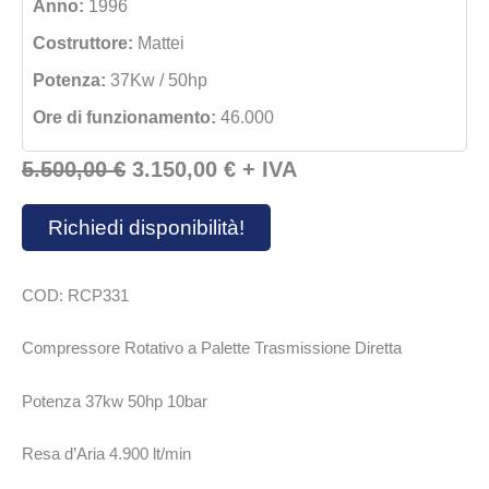
Anno:
1996
Costruttore:
Mattei
Potenza:
37Kw / 50hp
Ore di funzionamento:
46.000
Il
Il
5.500,00
€
3.150,00
€
+ IVA
prezzo
prezzo
Richiedi disponibilità!
originale
attuale
era:
è:
COD: RCP331
5.500,00 €.
3.150,00 €.
Compressore Rotativo a Palette Trasmissione Diretta
Potenza 37kw 50hp 10bar
Resa d’Aria 4.900 lt/min