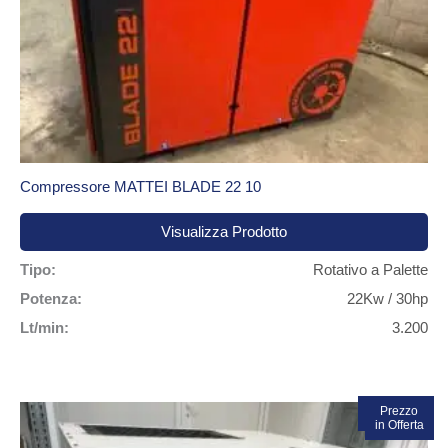
Compressore MATTEI BLADE 22 10
Visualizza Prodotto
Tipo:
Rotativo a Palette
Potenza:
22Kw / 30hp
Lt/min:
3.200
In vendita!
Prezzo
in Offerta