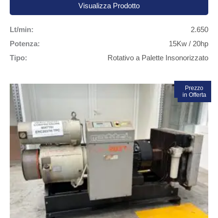
Visualizza Prodotto
Lt/min:
2.650
Potenza:
15Kw / 20hp
Tipo:
Rotativo a Palette Insonorizzato
In vendita!
Prezzo
in Offerta