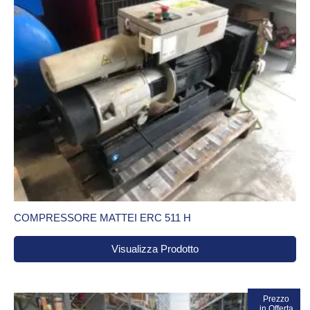
COMPRESSORE MATTEI ERC 511 H
Visualizza Prodotto
In vendita!
Prezzo
in Offerta