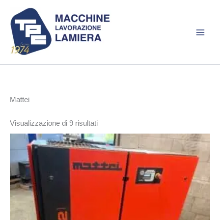
Vai
al
contenuto
Mattei
Ordina
Visualizzazione di 9 risultati
in
base
al
più
recente