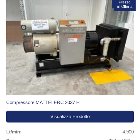
In vendita!
Prezzo
in Offerta
Compressore MATTEI ERC 2037 H
Visualizza Prodotto
Lt/min:
4.900