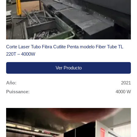
Corte Laser Tubo Fibra Cutlite Penta modelo Fiber Tube TL
220T – 4000W
Ver Producto
Año:
2021
Puissance:
4000 W