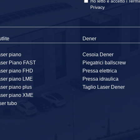
Ho letto e accetto i
Termi
Privacy
tlite
Dener
ser piano
Cesoia Dener
aser Piano FAST
Piegatrici ballscrew
aser piano FHD
Pressa elettrica
aser piano LME
Pressa idraulica
ser piano plus
Taglio Laser Dener
aser piano XME
ser tubo