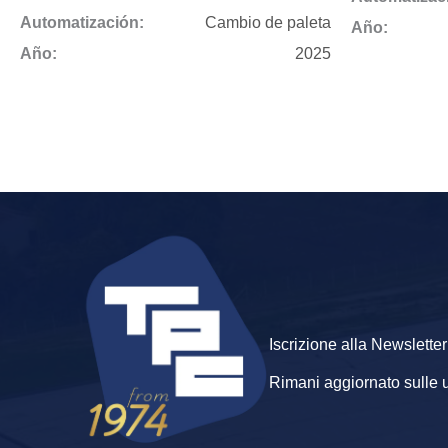
Automatización:
Cambio de paleta
Año:
Año:
2025
Iscrizione alla Newsletter
Rimani aggiornato sulle ult