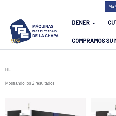
Ir
Via 
al
contenido
DENER
CU
COMPRAMOS SU 
HL
Ordenado
Mostrando los 2 resultados
por
los
últimos