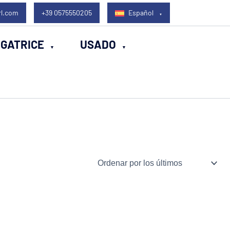
rl.com
+39 0575550205
Español
EGATRICE
USADO