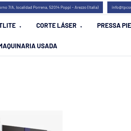
Arno 7/A, localidad Porrena, 52014 Poppi - Arezzo (Italia)
info@tpcs
TLITE
CORTE LÁSER
PRESSA PI
MAQUINARIA USADA