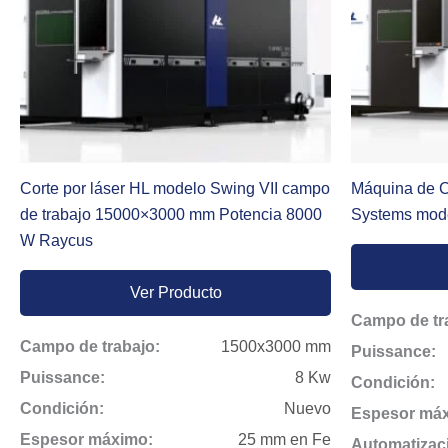
Corte por láser HL modelo Swing VII campo
Máquina de C
de trabajo 15000×3000 mm Potencia 8000
Systems mode
W Raycus
Ver Producto
Campo de tr
Campo de trabajo:
1500x3000 mm
Puissance:
Puissance:
8 Kw
Condición:
Condición:
Nuevo
Espesor má
Espesor máximo:
25 mm en Fe
Automatizac