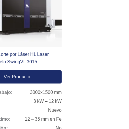
orte por Láser HL Laser
lo SwingVII 3015
Ver Producto
abajo:
3000x1500 mm
3 kW – 12 kW
Nuevo
ximo:
12 – 35 mm en Fe
ión:
No