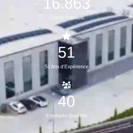
16.863
Clients Satisfaits
51
51 Ans d’Expérience
40
Employés Qualifiés