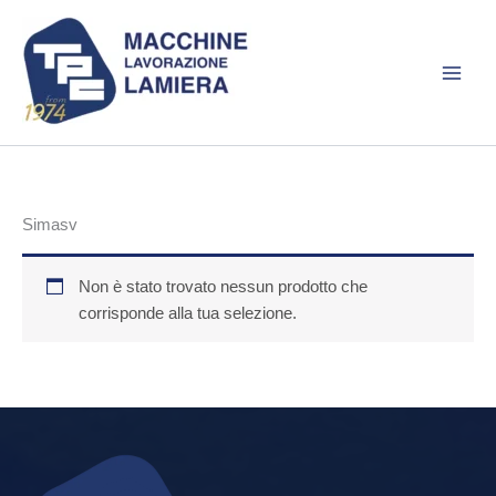
Vai
al
contenuto
Simasv
Non è stato trovato nessun prodotto che
corrisponde alla tua selezione.