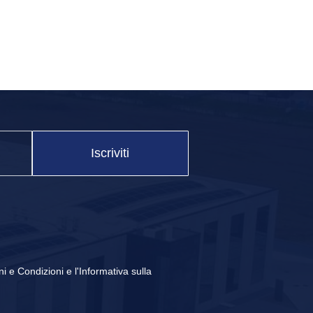
Iscriviti
ta alle tue necessità di trasformazione della lamiera.
ni e Condizioni
e
l'Informativa sulla