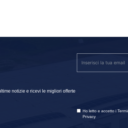
 di valutare quattro fattori chiave:
re e tipo di metallo.
ra da lavorare.
serie.
 i software gestionali aziendali.
ime notizie e ricevi le migliori offerte
nfrontare le schede tecniche e individuare la tecnologia più adat
Ho letto e accetto i
Termi
Privacy