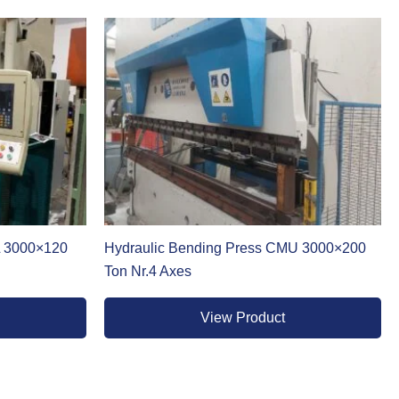
ata alla
pressa piegatrice usata
. Ogni macchina viene
BL 3000×120
Hydraulic Bending Press CMU 3000×200
Ton Nr.4 Axes
View Product