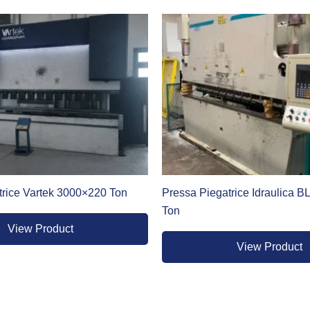
nciare alla qualità industriale, disponiamo di una sezione dedic
trice Vartek 3000×220 Ton
Pressa Piegatrice Idraulica 
ni costanti e una lunga vita operativa.
Ton
View Product
View Product