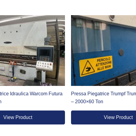
gatrice ballscrew, utilizza viti a ricircolo di sfere per trasmette
ento estremamente preciso e una forza applicata uniforme lung
eristiche di robustezza proprie delle macchine a trasmissione mec
ilità sul pezzo. Trova impiego in contesti dove la qualità del prod
enza di investimento di ogni azienda. Per chi punta alla massima 
i controlli numerici (CNC) di ultima generazione e sistemi di sic
trica e ballscrew di Dener rappresentano il punto di riferimento pe
rice Idraulica Warcom Futura
Pressa Piegatrice Trumpf Tr
n
– 2000×60 Ton
View Product
View Product