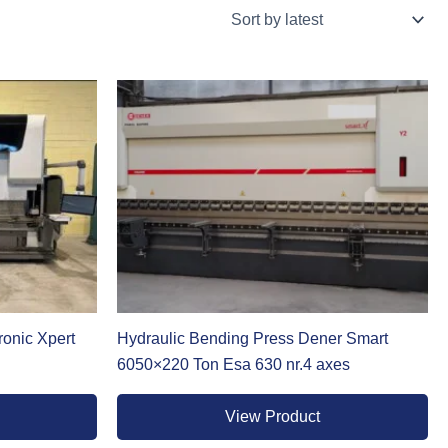
i idraulici che generano la forza necessaria a deformare la
spessori elevati e materiali difficili senza perdere precisione.
ativamente semplice e i costi di gestione nel tempo
ori elettrici che garantiscono una ripetibilità millimetrica e
 una manutenzione ridotta, dato che elimina l’olio idraulico
la differenza. Chi lavora su componenti ad alta tolleranza o in
a.
ronic Xpert
Hydraulic Bending Press Dener Smart
6050×220 Ton Esa 630 nr.4 axes
View Product