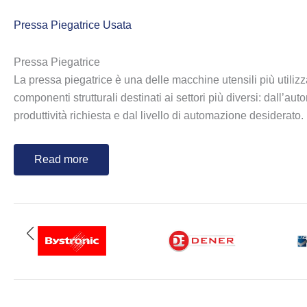
Pressa Piegatrice Usata
Pressa Piegatrice
La pressa piegatrice è una delle macchine utensili più utilizz
componenti strutturali destinati ai settori più diversi: dall’a
produttività richiesta e dal livello di automazione desiderato.
Read more
La
pressa piegatrice
è il perno tecnologico della lavorazio
ottenere profili, scocche e componenti strutturali complessi. C
dell’intero ciclo produttivo.
Piegatrici Lamiere: Il Perno della Lavorazione Moderna
Il panorama delle macchine per la piegatura si divide in tre 