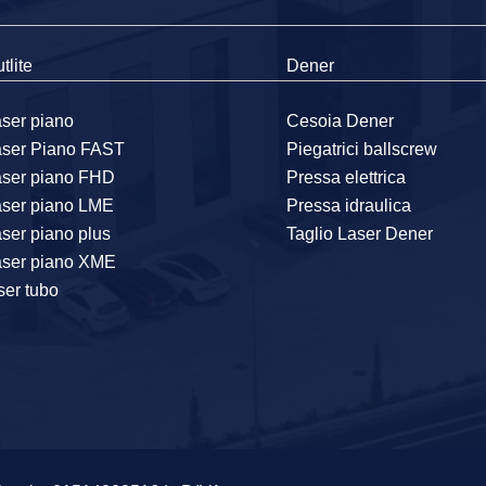
tlite
Dener
ser piano
Cesoia Dener
aser Piano FAST
Piegatrici ballscrew
aser piano FHD
Pressa elettrica
aser piano LME
Pressa idraulica
ser piano plus
Taglio Laser Dener
aser piano XME
ser tubo