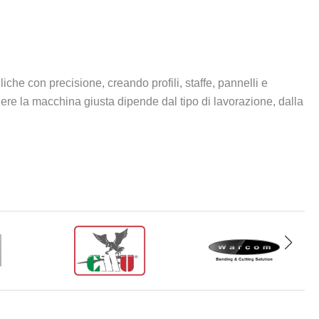
iche con precisione, creando profili, staffe, pannelli e
gliere la macchina giusta dipende dal tipo di lavorazione, dalla
 deformare lastre metalliche con estrema precisione per
 scelta della tecnologia di piegatura determina l’efficienza
 in base allo spessore del materiale e ai volumi di produzione