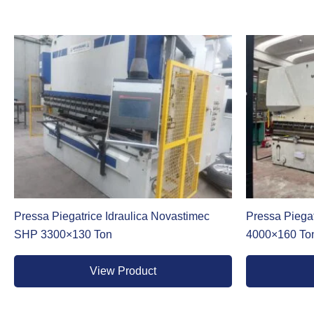
La
pressa piegatrice a vite
, conosciuta anche come pressa pie
È una
piegatrice lamiere a vite
che garantisce un posizionam
che unisce i vantaggi della tecnologia elettrica con le caratt
versione ballscrew riduce i tempi di ciclo e migliora la ripetib
L’Eccellenza del Nuovo e le Occasioni dell’Usato
Nella nostra proposta, la qualità costruttiva incontra l’esig
mondiale nella produzione di presse piegatrici nuove dotate d
In particolare, le linee dedicate alla piegatura idraulica, elet
Pressa Piegatrice Idraulica Novastimec
Pressa Piegat
SHP 3300×130 Ton
4000×160 To
Consulta i modelli disponibili:
View Product