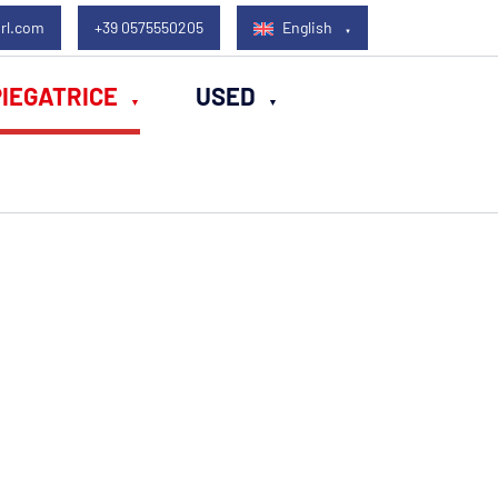
rl.com
+39 0575550205
English
IEGATRICE
USED