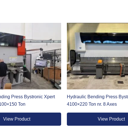
i reparti di produzione. Funziona attraverso un sistema di cilindr
nologie, offre un’ottima flessibilità operativa e riesce a gestire 
i che richiedono forze di piega importanti. La manutenzione è rel
cine che agli impianti industriali strutturati.
logica della piega industriale. Il movimento è gestito da servomot
dizionali. Consuma meno energia, produce meno rumore e richiede
in serie dove la precisione costante e la velocità di ciclo fanno 
to troverà nella pressa piegatrice elettrica una risposta concret
ding Press Bystronic Xpert
Hydraulic Bending Press Byst
3100×150 Ton
4100×220 Ton nr. 8 Axes
View Product
View Product