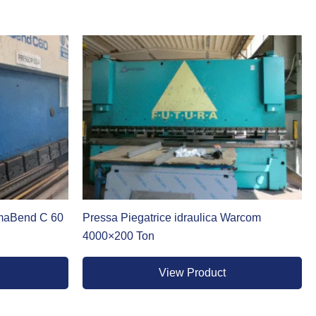
re il movimento alle travi di piega.
o tutta la lunghezza della macchina. È una soluzione ibrida
canica. Rispetto alla pressa idraulica tradizionale, la
otto finito è un requisito non negoziabile.
innovazione, offriamo le soluzioni del marchio
Dener
, leader
urezza integrati.
r affidabilità e facilità di programmazione.
umaBend C 60
Pressa Piegatrice idraulica Warcom
4000×200 Ton
View Product