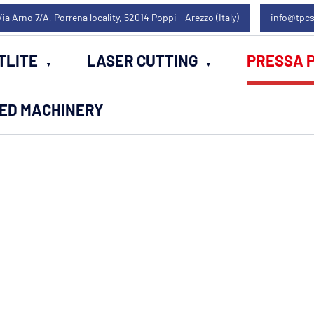
Via Arno 7/A, Porrena locality, 52014 Poppi - Arezzo (Italy)
info@tpcs
TLITE
LASER CUTTING
PRESSA P
SED MACHINERY