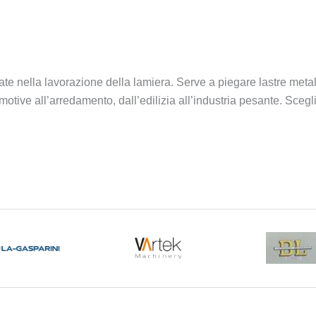
ate nella lavorazione della lamiera. Serve a piegare lastre metall
utomotive all’arredamento, dall’edilizia all’industria pesante. Sce
ne della lamiera moderna. Questa macchina utensile permette di
he si tratti di automotive, edilizia o meccanica di precisione, la
grandi famiglie tecnologiche, ognuna con punti di forza specifici