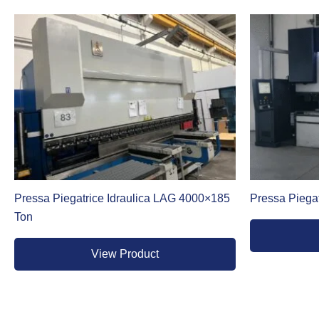
Gamma Dener Idraulica
Gamma Dener Elettrica
Gamma Dener Ballscrew
Per le realtà che desiderano ottimizzare il budget senza rinu
Pressa Piegatrice Idraulica LAG 4000×185
Pressa Piega
revisionata e testata dai nostri tecnici per garantire prestazio
Ton
View Product
Vedi le offerte sulla Pressa Piegatrice Usata