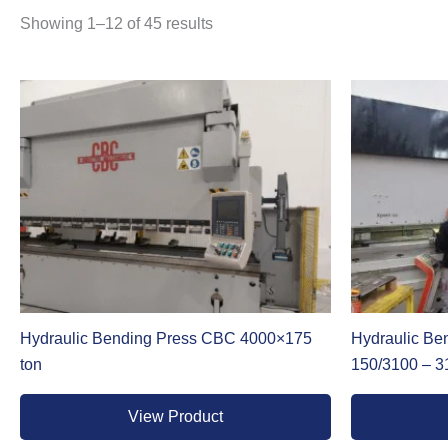
richiesti.
Sorted
Showing 1–12 of 45 results
by
latest
Pressa Piegatrice Idraulica
La
pressa piegatrice idraulica
è la tipologia più diffusa ne
lamiera in modo controllato e progressivo. Rispetto ad altre tec
È la scelta ideale per chi lavora su grandi formati o su pezz
rimangono contenuti, il che la rende adatta sia alle piccole offi
Pressa Piegatrice Elettrica
La
pressa piegatrice elettrica
rappresenta l’evoluzione tecno
un controllo della velocità superiore rispetto ai sistemi tra
dal ciclo di lavoro. È particolarmente indicata per produzioni 
ambienti dove l’efficienza energetica è un parametro di acquis
Hydraulic Bending Press CBC 4000×175
Hydraulic Ben
ton
150/3100 – 
View Product
Pressa Piegatrice Ballscrew