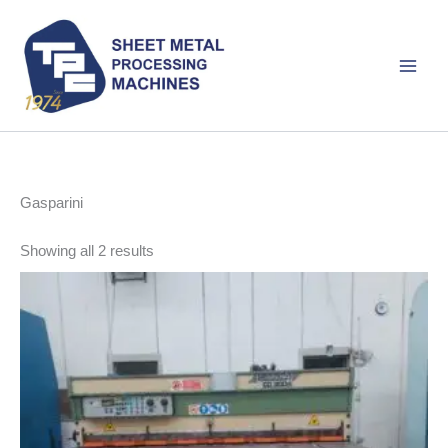
Skip
to
content
Gasparini
Sorted
Showing all 2 results
by
latest