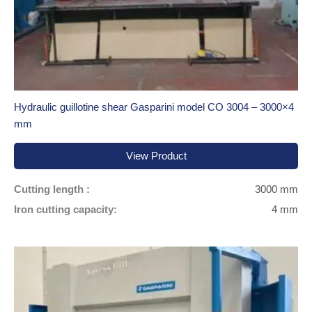
Hydraulic guillotine shear Gasparini model CO 3004 – 3000×4
mm
View Product
Cutting length :
3000 mm
Iron cutting capacity:
4 mm