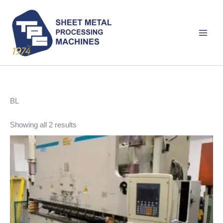
Skip
to
content
BL
Sorted
Showing all 2 results
by
latest