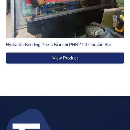
Hydraulic Bending Press Bianchi PHB 4170 Torsion Bar
View Product