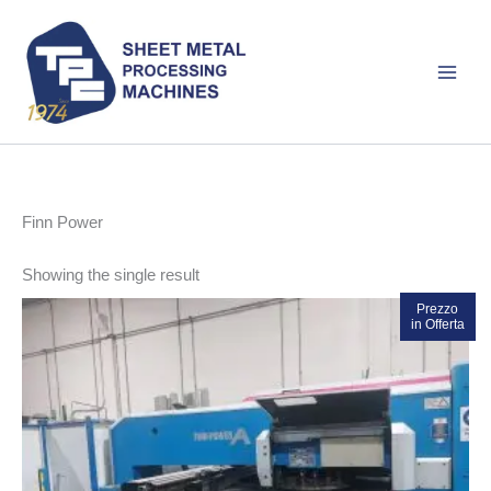
Skip
to
content
Finn Power
Showing the single result
Prezzo
in Offerta