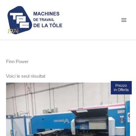
Aller
au
contenu
Finn Power
Voici le seul résultat
Prezzo
in Offerta