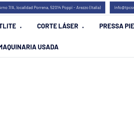
Arno 7/A, localidad Porrena, 52014 Poppi - Arezzo (Italia)
info@tpcs
TLITE
CORTE LÁSER
PRESSA PI
MAQUINARIA USADA