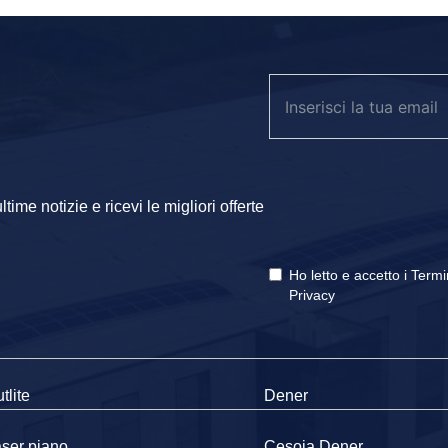
ime notizie e ricevi le migliori offerte
Ho letto e accetto i
Termi
Privacy
tlite
Dener
ser piano
Cesoia Dener