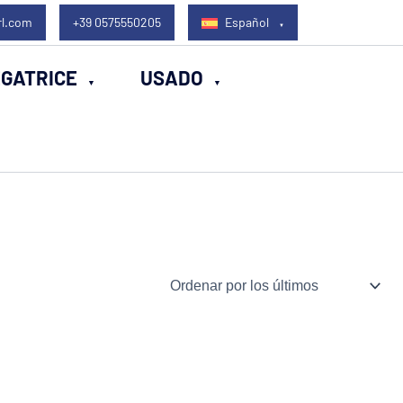
rl.com
+39 0575550205
Español
EGATRICE
USADO