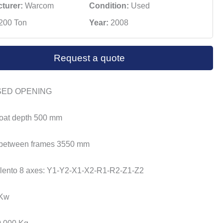
turer:
Warcom
Condition:
Used
200 Ton
Year:
2008
Request a quote
SED OPENING
roat depth 500 mm
 between frames 3550 mm
lento 8 axes: Y1-Y2-X1-X2-R1-R2-Z1-Z2
 Kw