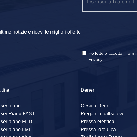
ime notizie e ricevi le migliori offerte
Ho letto e accetto i
Termi
Privacy
tlite
Dener
ser piano
Cesoia Dener
aser Piano FAST
Piegatrici ballscrew
aser piano FHD
Pressa elettrica
aser piano LME
Pressa idraulica