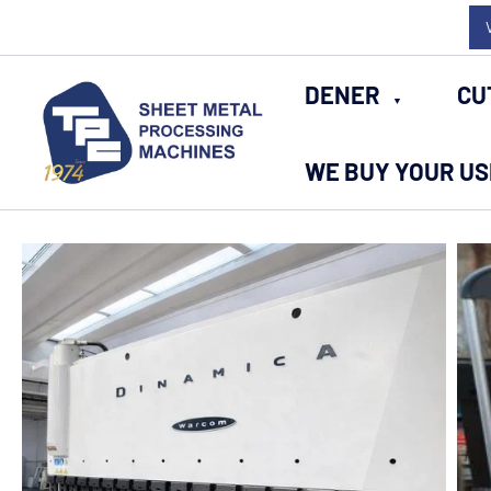
Skip
to
content
DENER
CU
WE BUY YOUR U