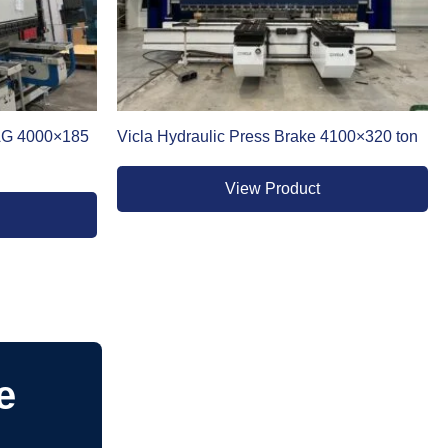
LAG 4000×185
Vicla Hydraulic Press Brake 4100×320 ton
View Product
e