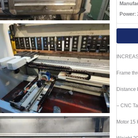
Manufac
Power:
INCREA
Frame th
Distance
– CNC Ta
Motor 15