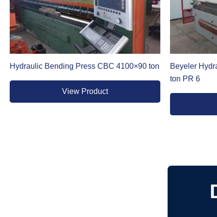
Hydraulic Bending Press CBC 4100×90 ton
Beyeler Hydr
ton PR 6
View Product