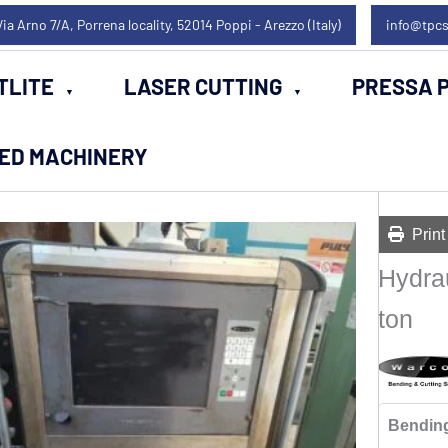
Via Arno 7/A, Porrena locality, 52014 Poppi - Arezzo (Italy)
info@tpcs
TLITE
LASER CUTTING
PRESSA P
SED MACHINERY
Print
Hydra
ton
Bending