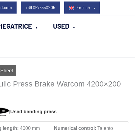
rl.com
+39 0575550205
English
IEGATRICE
USED
 Sheet
ulic Press Brake Warcom 4200×200
|
Used bending press
 length:
4000 mm
Numerical control:
Talento