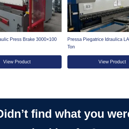
aulic Press Brake 3000×100
Pressa Piegatrice Idraulica 
Ton
View Product
View Product
Didn’t find what you wer