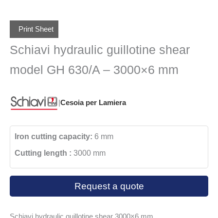
Print Sheet
Schiavi hydraulic guillotine shear
model GH 630/A – 3000×6 mm
|
Cesoia per Lamiera
Iron cutting capacity:
6 mm
Cutting length :
3000 mm
Request a quote
Schiavi hydraulic guillotine shear 3000×6 mm