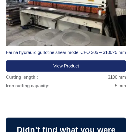
Farina hydraulic guillotine shear model CFO 305 – 3100×5 mm
View Product
Cutting length :
3100 mm
Iron cutting capacity:
5 mm
Didn’t find what you were