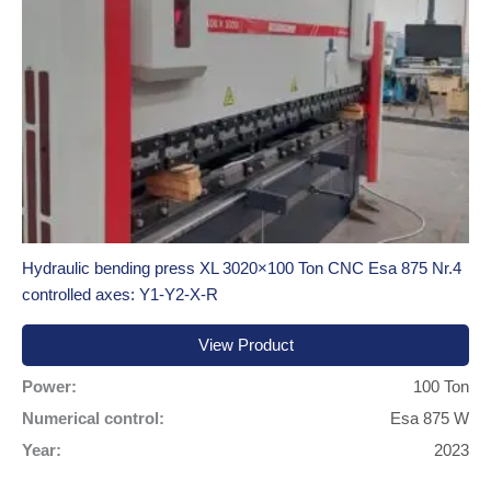
Hydraulic bending press XL 3020×100 Ton CNC Esa 875 Nr.4
controlled axes: Y1-Y2-X-R
View Product
Power:
100 Ton
Numerical control:
Esa 875 W
Year:
2023