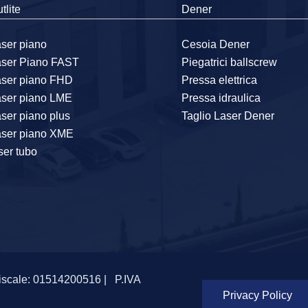
tlite
Dener
ser piano
Cesoia Dener
aser Piano FAST
Piegatrici ballscrew
aser piano FHD
Pressa elettrica
aser piano LME
Pressa idraulica
ser piano plus
Taglio Laser Dener
aser piano XME
ser tubo
iscale: 01514200516 |
P.IVA
Privacy Policy