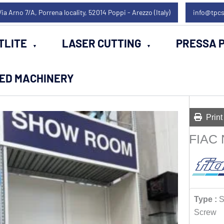
Via Arno 7/A, Porrena locality, 52014 Poppi - Arezzo (Italy)
info@tpcs
TLITE
LASER CUTTING
PRESSA P
SED MACHINERY
Print
FIAC 
Type :
S
Screw