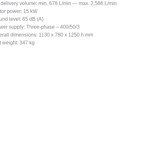
r delivery volume: min. 678 L/min — max. 2,586 L/min
tor power: 15 kW
und level: 65 dB (A)
wer supply: Three-phase – 400/50/3
erall dimensions: 1130 x 780 x 1250 h mm
t weight: 347 kg