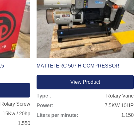
15
MATTEI ERC 507 H COMPRESSOR
View Product
Type :
Rotary Vane
 Rotary Screw
Power:
7.5KW 10HP
15Kw / 20hp
Liters per minute:
1.150
1.550