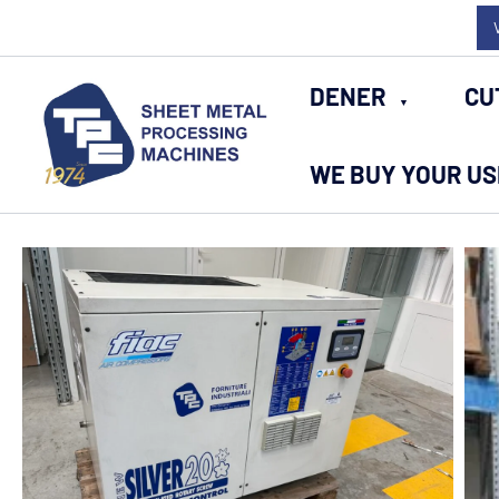
Skip
to
content
DENER
CU
WE BUY YOUR U