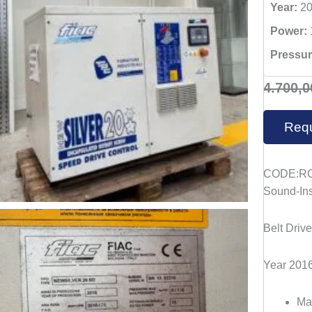
Year:
20
Power:
Pressur
4.700,
Requ
CODE:R
Sound-In
Belt Driv
Year 2016
Max