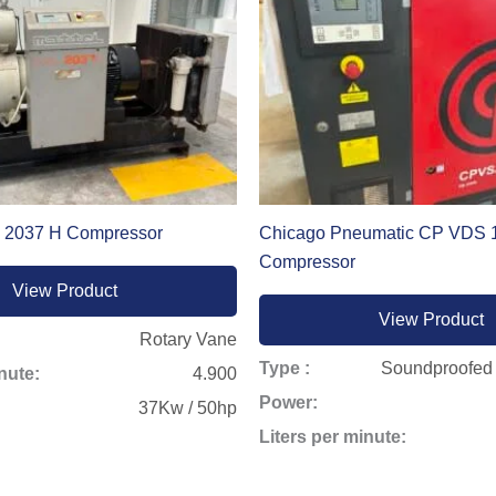
2037 H Compressor
Chicago Pneumatic CP VDS 
Compressor
View Product
View Product
Rotary Vane
Type :
Soundproofed
nute:
4.900
Power:
37Kw / 50hp
Liters per minute: