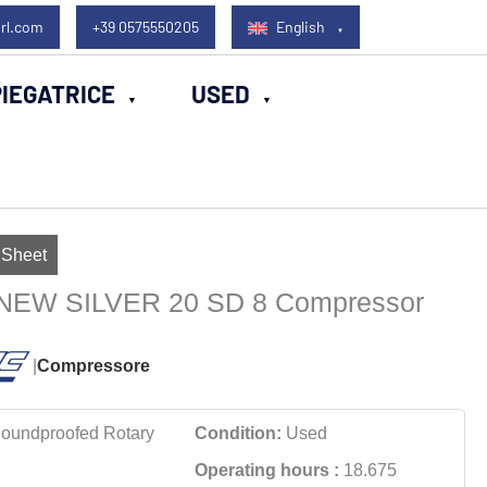
rl.com
+39 0575550205
English
IEGATRICE
USED
 Sheet
NEW SILVER 20 SD 8 Compressor
|
Compressore
oundproofed Rotary
Condition:
Used
Operating hours :
18.675