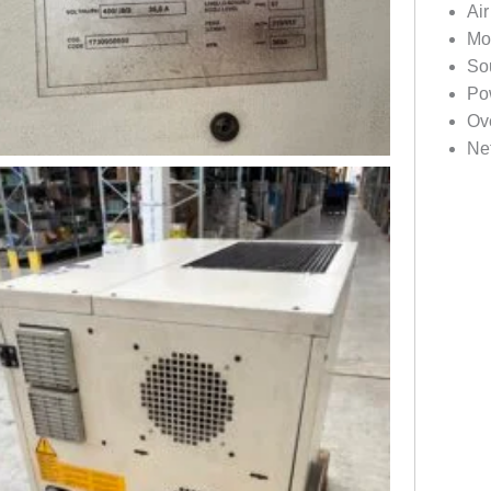
Ai
Mo
So
Po
Ov
Ne