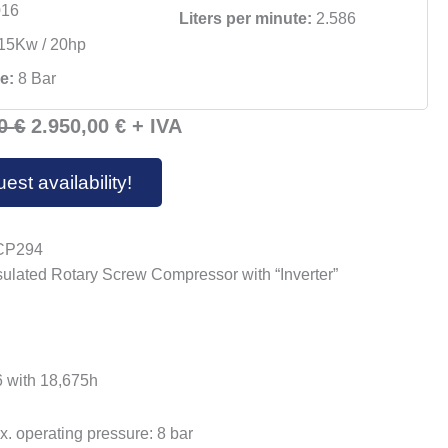
16
Liters per minute:
2.586
15Kw / 20hp
e:
8 Bar
Original
Current
00
€
2.950,00
€
+ IVA
price
price
est availability!
was:
is:
4.700,00 €.
2.950,00 €.
CP294
sulated Rotary Screw Compressor
with “Inverter”
e
 with 18,675h
. operating pressure: 8 bar