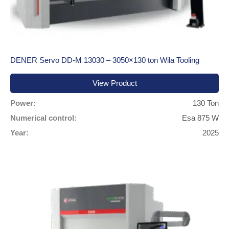
DENER Servo DD-M 13030 – 3050×130 ton Wila Tooling
View Product
Power:
130 Ton
Numerical control:
Esa 875 W
Year:
2025