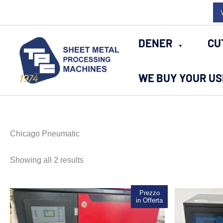
Skip
to
content
DENER
CU
WE BUY YOUR U
Chicago Pneumatic
Sorted
Showing all 2 results
by
latest
Prezzo
Sale!
in Offerta