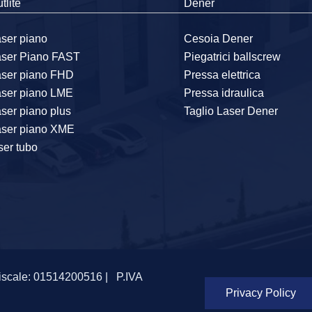
tlite
Dener
ser piano
Cesoia Dener
aser Piano FAST
Piegatrici ballscrew
aser piano FHD
Pressa elettrica
aser piano LME
Pressa idraulica
ser piano plus
Taglio Laser Dener
aser piano XME
ser tubo
iscale: 01514200516 |
P.IVA
Privacy Policy