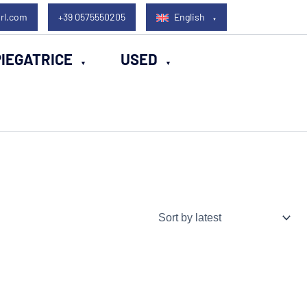
rl.com
+39 0575550205
English
IEGATRICE
USED