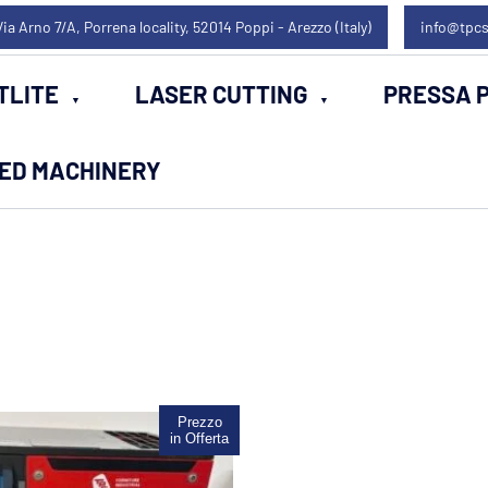
Via Arno 7/A, Porrena locality, 52014 Poppi - Arezzo (Italy)
info@tpcs
TLITE
LASER CUTTING
PRESSA P
SED MACHINERY
Prezzo
Sale!
in Offerta