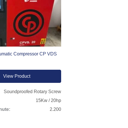
umatic Compressor CP VDS
View Product
Soundproofed Rotary Screw
15Kw / 20hp
nute:
2.200