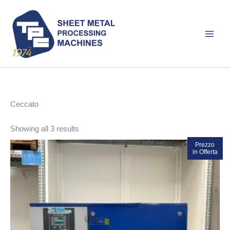
Skip
to
content
Ceccato
Sorted
Showing all 3 results
by
latest
Prezzo
Sale!
in Offerta