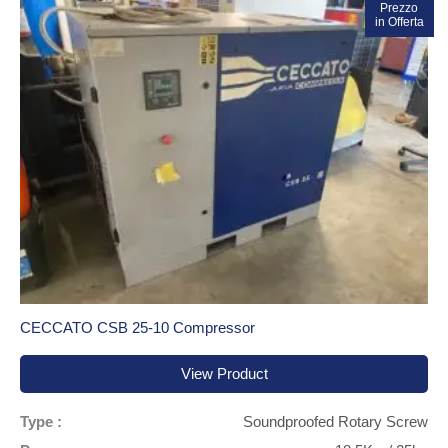
Prezzo
Sale!
in Offerta
CECCATO CSB 25-10 Compressor
View Product
Type :
Soundproofed Rotary Screw