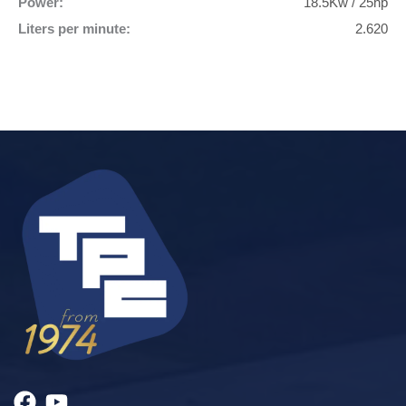
Power:
18.5Kw / 25hp
Liters per minute:
2.620