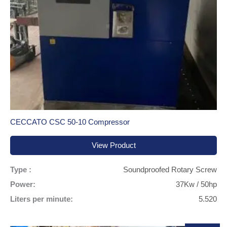
CECCATO CSC 50-10 Compressor
View Product
Type :
Soundproofed Rotary Screw
Power:
37Kw / 50hp
Liters per minute:
5.520