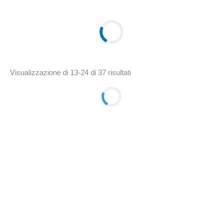
Ordina
Visualizzazione di 13-24 di 37 risultati
in
base
al
più
recente