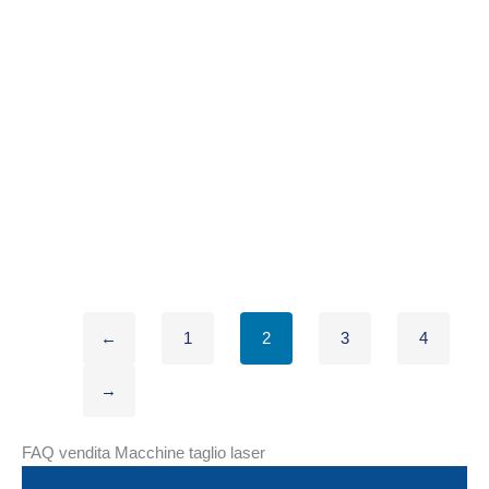
←
1
2
3
4
→
FAQ vendita Macchine taglio laser