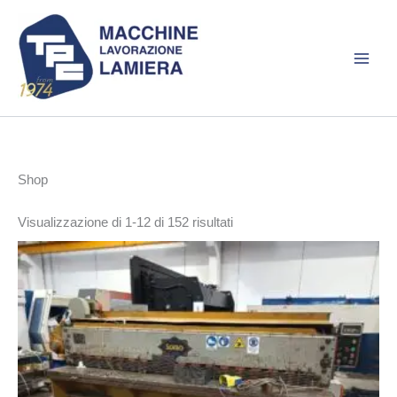
Vai
al
contenuto
Shop
Ordina
Visualizzazione di 1-12 di 152 risultati
in
base
al
più
recente