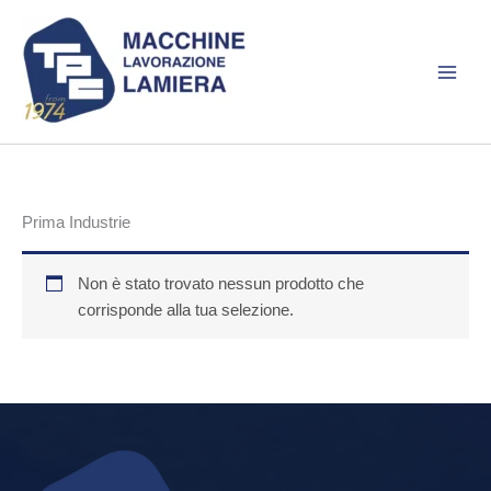
Vai
al
contenuto
Prima Industrie
Non è stato trovato nessun prodotto che
corrisponde alla tua selezione.