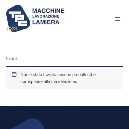
Vai
al
contenuto
Farina
Non è stato trovato nessun prodotto che
corrisponde alla tua selezione.