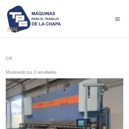
Ir
al
contenido
CR
Ordenado
Mostrando los 2 resultados
por
los
últimos