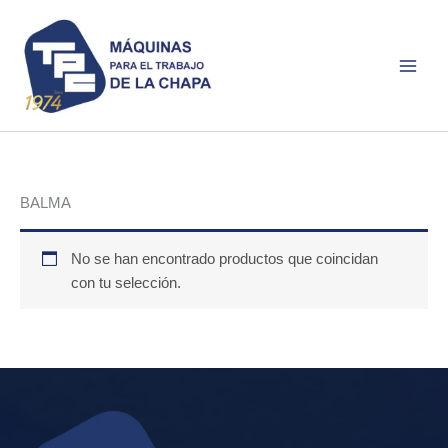
Ir
al
contenido
BALMA
No se han encontrado productos que coincidan
con tu selección.