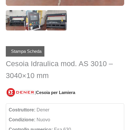
Stampa Scheda
Cesoia Idraulica mod. AS 3010 –
3040×10 mm
|
Cesoia per Lamiera
Costruttore:
Dener
Condizione:
Nuovo
Controllo numerico:
Esa 630