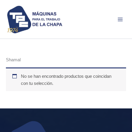
Ir
al
contenido
Shamal
No se han encontrado productos que coincidan
con tu selección.