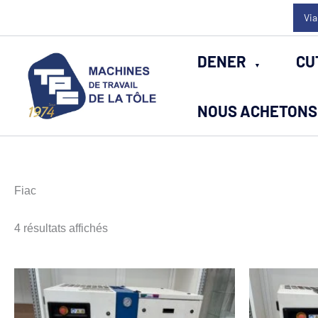
Aller
Via
au
contenu
DENER
CU
NOUS ACHETONS 
Fiac
Trié
4 résultats affichés
du
plus
récent
au
plus
ancien