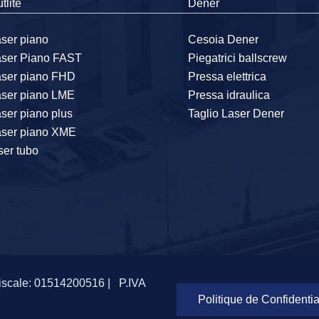
tlite
Dener
ser piano
Cesoia Dener
aser Piano FAST
Piegatrici ballscrew
aser piano FHD
Pressa elettrica
aser piano LME
Pressa idraulica
ser piano plus
Taglio Laser Dener
aser piano XME
ser tubo
iscale: 01514200516 |
P.IVA
Politique de Confidentia