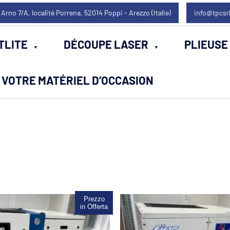
 Arno 7/A, localité Porrena, 52014 Poppi - Arezzo (Italie)
info@tpcsr
TLITE
DÉCOUPE LASER
PLIEUSE
VOTRE MATÉRIEL D’OCCASION
Prezzo
Promo !
in Offerta