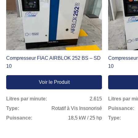
Compresseur FIAC AIRBLOK 252 BS – SD
Compresseur
10
10
Voir le Produit
Litres par minute:
2.615
Litres par mi
Type:
Rotatif à Vis Insonorisé
Puissance:
Puissance:
18,5 kW / 25 hp
Type: