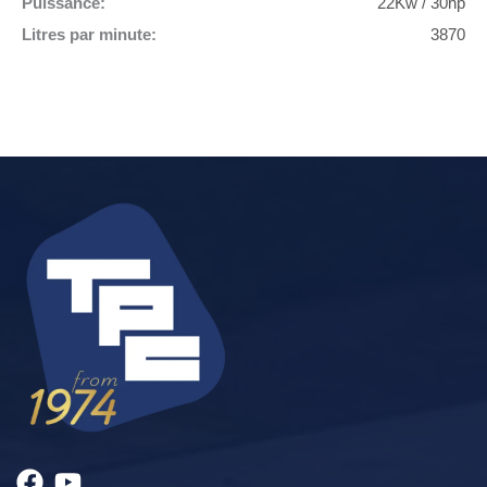
Puissance:
22Kw / 30hp
Litres par minute:
3870