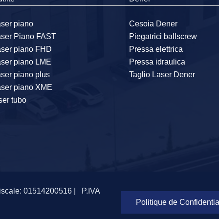
ser piano
Cesoia Dener
aser Piano FAST
Piegatrici ballscrew
aser piano FHD
Pressa elettrica
aser piano LME
Pressa idraulica
ser piano plus
Taglio Laser Dener
aser piano XME
ser tubo
iscale: 01514200516 |
P.IVA
Politique de Confidentia