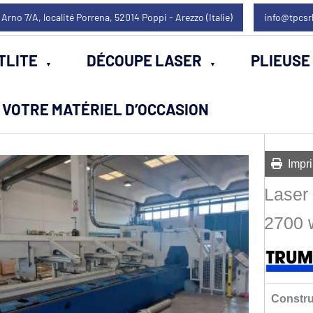
 Arno 7/A, localité Porrena, 52014 Poppi - Arezzo (Italie)
info@tpcsr
TLITE
DÉCOUPE LASER
PLIEUSE
VOTRE MATÉRIEL D’OCCASION
Impri
Laser
2700 
Constru