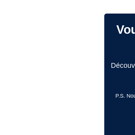
Vou
Découv
P.S. No