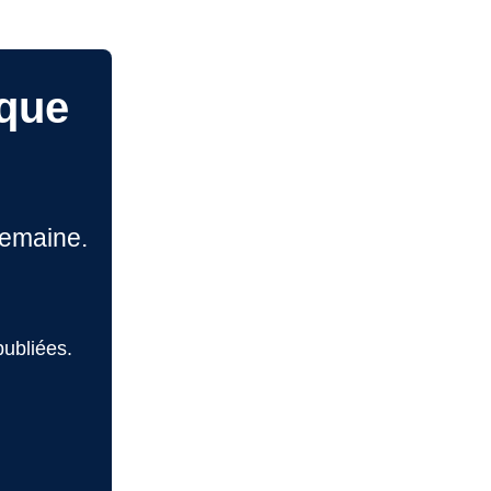
 que
emaine.
ubliées.