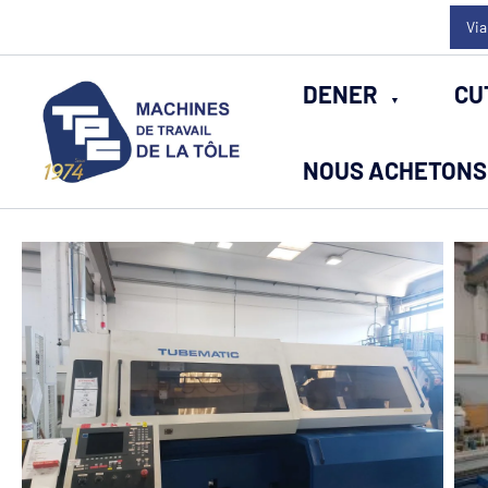
Aller
Via
au
contenu
DENER
CU
NOUS ACHETONS 