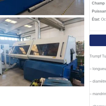
Champ d
Puissan
État:
Oc
Trumpf T
– longueu
– diamèt
– mandrin