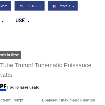
l.com
+39 0575550205
Français
USÉ
mer la fiche
 Tube Trumpf Tubematic Puissance
watts
|
Taglio laser usato
cteur:
Trumpf
Épaisseur maximale:
6 mm sur