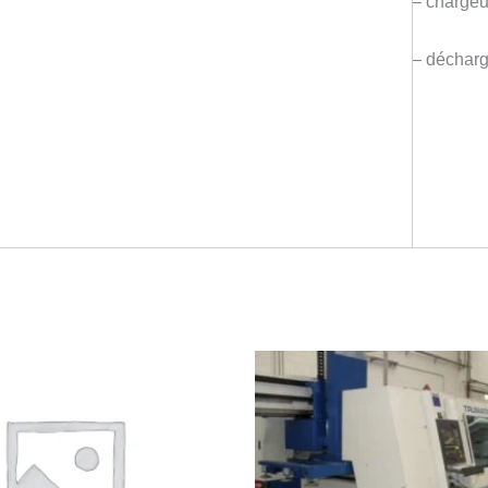
– charge
– décharg