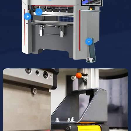
+
+
+