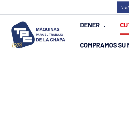
Ir
Via 
al
contenido
DENER
CU
COMPRAMOS SU 