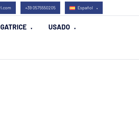
rl.com
+39 0575550205
Español
EGATRICE
USADO