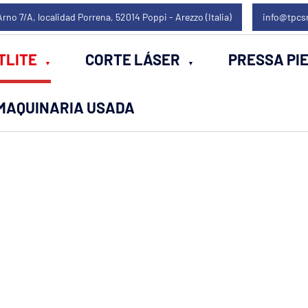
Arno 7/A, localidad Porrena, 52014 Poppi - Arezzo (Italia)
info@tpcs
TLITE
CORTE LÁSER
PRESSA PI
MAQUINARIA USADA