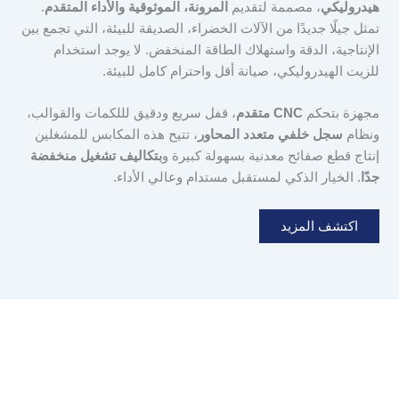
هيدروليكي
، مصممة لتقديم
المرونة، الموثوقية والأداء المتقدم
.
تمثل جيلًا جديدًا من الآلات الخضراء، الصديقة للبيئة، التي تجمع بين
الإنتاجية، الدقة واستهلاك الطاقة المنخفض. لا يوجد استخدام
للزيت الهيدروليكي، صيانة أقل واحترام كامل للبيئة.
مجهزة بتحكم
CNC متقدم
، قفل سريع ودقيق لللكمات والقوالب،
ونظام
سجل خلفي متعدد المحاور
، تتيح هذه المكابس للمشغلين
إنتاج قطع صفائح معدنية بسهولة كبيرة و
بتكاليف تشغيل منخفضة
جدًا
. الخيار الذكي لمستقبل مستدام وعالي الأداء.
اكتشف المزيد