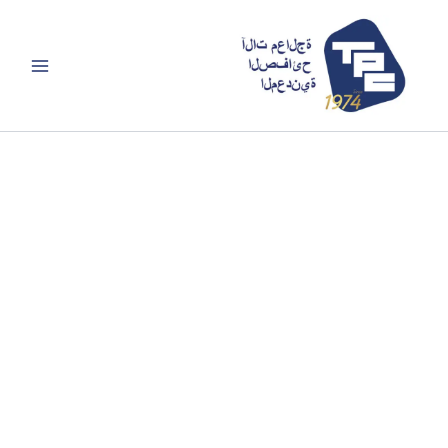
خطي
لى
لمحتوى