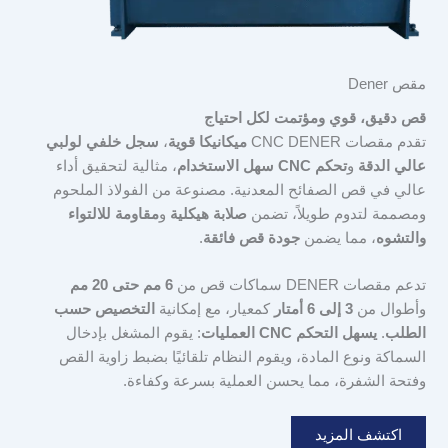
مقص Dener
قص دقيق، قوي ومؤتمت لكل احتياج
تقدم مقصات CNC DENER
ميكانيكا قوية
،
سجل خلفي لولبي
عالي الدقة
و
تحكم CNC سهل الاستخدام
، مثالية لتحقيق أداء
عالي في قص الصفائح المعدنية. مصنوعة من الفولاذ الملحوم
ومصممة لتدوم طويلاً، تضمن
صلابة هيكلية
و
مقاومة للالتواء
والتشوه
، مما يضمن
جودة قص فائقة
.
تدعم مقصات DENER سماكات قص من
6 مم حتى 20 مم
وأطوال من
3 إلى 6 أمتار
كمعيار، مع إمكانية
التخصيص حسب
الطلب
.
يسهل التحكم CNC العمليات
: يقوم المشغل بإدخال
السماكة ونوع المادة، ويقوم النظام تلقائيًا بضبط زاوية القص
وفتحة الشفرة، مما يحسن العملية بسرعة وكفاءة.
اكتشف المزيد