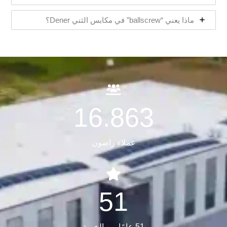
ماذا يعني “ballscrew” في مكابس الثني Dener؟
16.863
عملاء راضون
51
51 عامًا من الخبرة