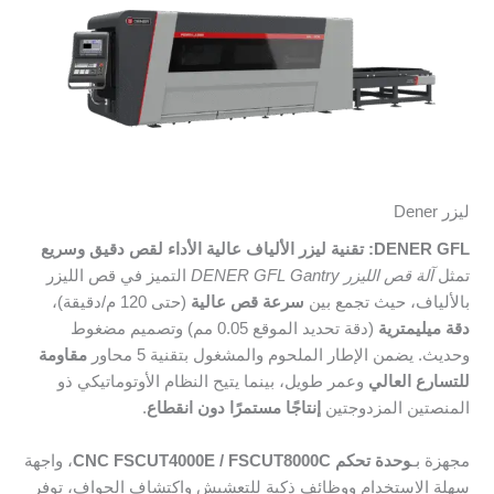
ليزر Dener
DENER GFL: تقنية ليزر الألياف عالية الأداء لقص دقيق وسريع
تمثل
آلة قص الليزر DENER GFL Gantry
التميز في قص الليزر
بالألياف، حيث تجمع بين
سرعة قص عالية
(حتى 120 م/دقيقة)،
دقة ميليمترية
(دقة تحديد الموقع 0.05 مم) وتصميم مضغوط
وحديث. يضمن الإطار الملحوم والمشغول بتقنية 5 محاور
مقاومة
للتسارع العالي
وعمر طويل، بينما يتيح النظام الأوتوماتيكي ذو
المنصتين المزدوجتين
إنتاجًا مستمرًا دون انقطاع
.
مجهزة بـ
وحدة تحكم CNC FSCUT4000E / FSCUT8000C
، واجهة
سهلة الاستخدام ووظائف ذكية للتعشيش واكتشاف الحواف، توفر