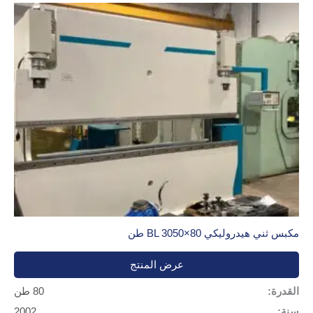
مكبس ثني هيدروليكي BL 3050×80 طن
عرض المنتج
القدرة:
80 طن
سنة:
2002