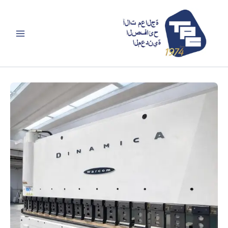
خطي
لى
لمحتوى