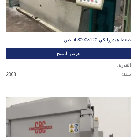
ضغط-هيدروليكي-bl-3000×120-طن
عرض المنتج
القدرة:
سنة:
2008