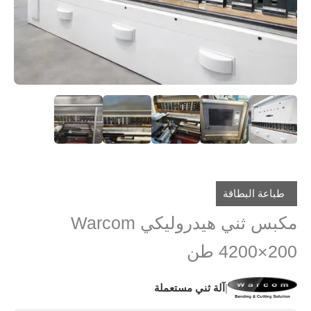
طباعة البطاقة
مكبس ثني هيدروليكي Warcom
4200×200 طن
|
آلة ثني مستعملة