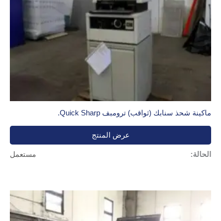
ماكينة شحذ سنابك (ثواقب) ترومبف Quick Sharp.
عرض المنتج
الحالة:
مستعمل