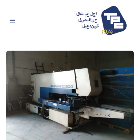
خطي
لى
لمحتوى