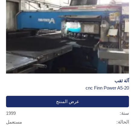
آلة ثقب
cnc Finn Power A5-20
عرض المنتج
سنة:
1999
الحالة:
مستعمل