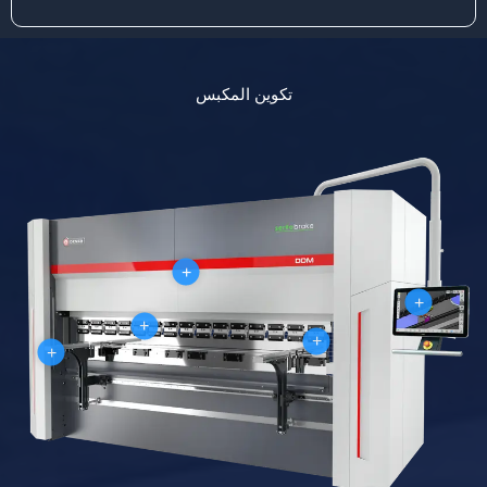
تكوين المكبس
+
+
+
+
+