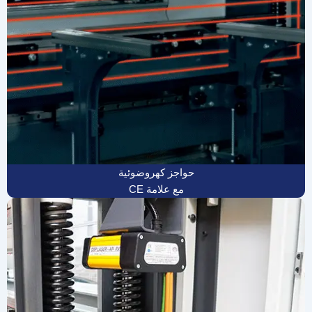
حواجز كهروضوئية
مع علامة CE