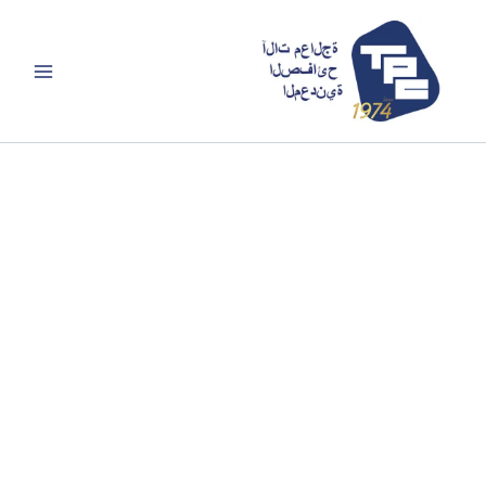
خطي
لى
لمحتوى