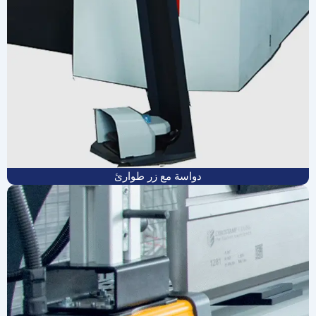
دواسة مع زر طوارئ