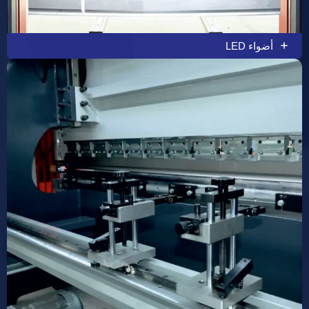
أضواء LED